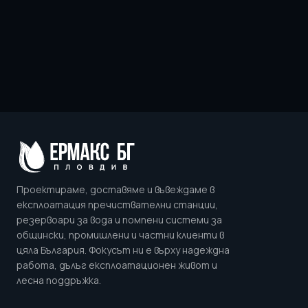
Проектираме, доставяме и въвеждаме в
експлоатация пречиствателни станции,
резервоари за вода и помпени системи за
общински, промишлени и частни клиенти в
цяла България. Фокусът ни е върху надеждна
работа, дълъг експлоатационен живот и
лесна поддръжка.