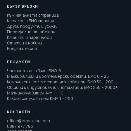
БЪРЗИ ВРЪЗКИ
Към началната страница
Каталог с БИО станции
Други продукти и услуги
Портфолио от обекти
Клиенти и партньори
Статии и новини
Връзка с екипа
ПРОДУКТИ
Частни къщи и вили
:
БИО-6
Малки жилищни и хотелиерски обекти
:
БИО 6 – 25
Комплекси и селскостопански обекти
:
БИО 30 – 200
Общини и индустриални инсталации
:
БИО 250 – 2000+
Мазниноуловител
:
МУ 1 – 10
Каломаслоуловител
:
КМУ 1 – 200
КОНТАКТИ
office@ermax-bg.com
0887 977 786