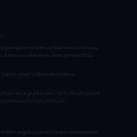
ги
 изграждане на пречиствателни станции,
, както и инженерни, консултантски и
 в Сайта имат информационен и
би и не съдържа цени. За всяка услуга се
и техническа консултация.
зготвят индивидуално спрямо конкретния