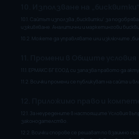
10. Използване на „бисквитки“
10.1. Сайтът използва „бисквитки“ за подобр
изживяване. Аналитични и маркетингови бискви
10.2. Можете да управлявате или изключите „б
11. Промени в Общите условия
11.1. ЕРМАКС БГ ЕООД си запазва правото да ак
11.2. Всички промени се публикуват на сайта и 
12. Приложимо право и компе
12.1. За неуредените в настоящите Условия въ
законодателство.
12.2. Всички спорове се решават по взаимно съ