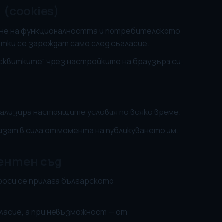
 (cookies)
яване на функционалността и потребителското
тки се зареждат само след съгласие.
исквитките“ чрез настройките на браузъра си.
туализира настоящите условия по всяко време.
влизат в сила от момента на публикуването им.
тентен съд
проси се прилага българското
гласие, а при невъзможност — от