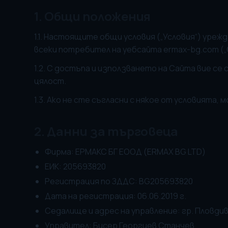
1. Общи положения
1.1. Настоящите общи условия („Условия“) уре
всеки потребител на уебсайта ermax-bg.com (
1.2. С достъпа и използването на Сайта вие с
цялост.
1.3. Ако не сте съгласни с някое от условията, 
2. Данни за търговеца
Фирма: ЕРМАКС БГ ЕООД (ERMAX BG LTD)
ЕИК: 205693820
Регистрация по ЗДДС: BG205693820
Дата на регистрация: 06.06.2019 г.
Седалище и адрес на управление: гр. Пловдив, р
Управител: Бисер Георгиев Станчев