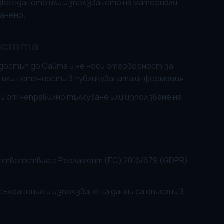
извеждането или използването на материали
анено.
ността
 достъп до Сайта и не носи отговорност за
 или неточности в публикуваната информация.
ни от неправилно тълкуване или използване на
съответствие с Регламент (ЕС) 2016/679 (GDPR)
съхранение и използване на данни са описани в