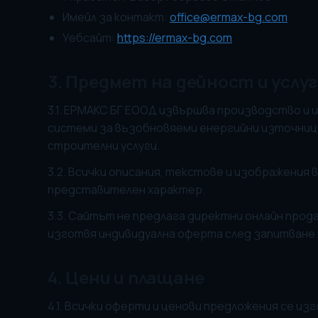
Имейл за контакт:
office@ermax-bg.com
Уебсайт:
https://ermax-bg.com
3. Предмет на дейност и услу
3.1. ЕРМАКС БГ ЕООД извършва производство и
системи за възобновяеми енергийни източници
строителни услуги.
3.2. Всички описания, текстове и изображения
представителен характер.
3.3. Сайтът не предлага директни онлайн продаж
изготвя индивидуална оферта след запитване 
4. Цени и плащане
4.1. Всички оферти и ценови предложения се и