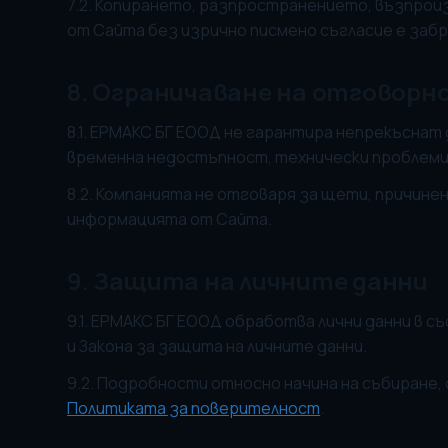
7.2. Копирането, разпространението, възпро
от Сайта без изрично писмено съгласие е забр
8. Ограничаване на отговор
8.1. ЕРМАКС БГ ЕООД не гарантира непрекъснат
временна недостъпност, технически проблеми
8.2. Компанията не отговаря за щети, причине
информацията от Сайта.
9. Защита на личните данни
9.1. ЕРМАКС БГ ЕООД обработва лични данни в 
и Закона за защита на личните данни.
9.2. Подробности относно начина на събиране, 
Политиката за поверителност
.