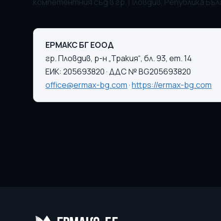
компетентния съд в гр. Пловдив, Република Бъл
ЕРМАКС БГ ЕООД
гр. Пловдив, р-н „Тракия“, бл. 93, ет. 14
ЕИК: 205693820 · ДДС № BG205693820
office@ermax-bg.com
·
https://ermax-bg.com