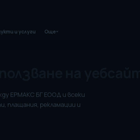
укти и услуги
Още
 ползване на уебсай
ду ЕРМАКС БГ ЕООД и всеки
и, плащания, рекламации и