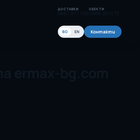
ДОСТАВКИ
ОБЕКТИ
0887 977 786
0888 051 573
Контакти
BG
EN
та ermax-bg.com