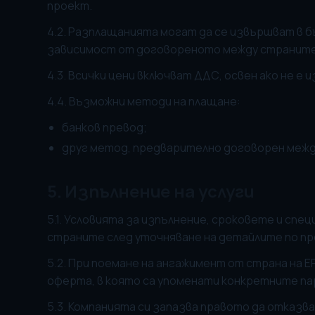
проект.
4.2. Разплащанията могат да се извършват в бъл
зависимост от договореното между страните
4.3. Всички цени включват ДДС, освен ако не е 
4.4. Възможни методи на плащане:
банков превод;
друг метод, предварително договорен межд
5. Изпълнение на услуги
5.1. Условията за изпълнение, сроковете и сп
страните след уточняване на детайлите по пр
5.2. При поемане на ангажимент от страна на 
оферта, в която са упоменати конкретните па
5.3. Компанията си запазва правото да отказва