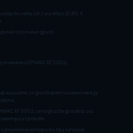
гарски лева (лв.) или евро (EUR), в
.
изрично посочено друго.
у клиента и ЕРМАКС БГ ЕООД.
ецификациите се договарят писмено между
оекта.
ЕРМАКС БГ ЕООД се подписва договор или
раметри и срокове.
 изпълнение на поръчки при липса на