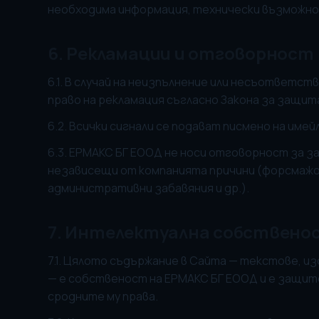
необходима информация, технически възможнос
6. Рекламации и отговорност
6.1. В случай на неизпълнение или несъответс
право на рекламация съгласно Закона за защи
6.2. Всички сигнали се подават писмено на имей
6.3. ЕРМАКС БГ ЕООД не носи отговорност за за
независещи от компанията причини (форсмажо
административни забавяния и др.).
7. Интелектуална собствено
7.1. Цялото съдържание в Сайта — текстове, из
— е собственост на ЕРМАКС БГ ЕООД и е защит
сродните му права.