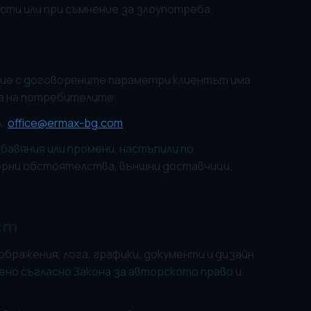
ти или при съмнение за злоупотреба.
твие с договорените параметри клиентът има
та на потребителите.
л:
office@ermax-bg.com
.
бавяния или промени, настъпили по
рни обстоятелства, външни доставчици,
ст
ображения, лога, графики, документи и дизайн
ено съгласно Закона за авторското право и