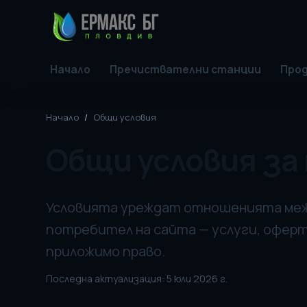
Начало
Пречиствателни станции
Прод
Начало
/
Общи условия
Общи условия за
Условията уреждат отношенията меж
потребител на сайта — услуги, оферт
приложимо право.
Последна актуализация:
5 юли 2026 г.