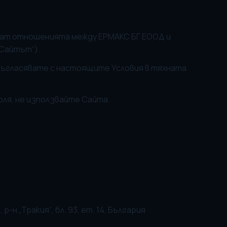
ждат отношенията между ЕРМАКС БГ ЕООД и
„Сайтът“).
е съгласявате с настоящите Условия в тяхната
моля, не използвайте Сайта.
-н „Тракия“, бл. 93, ет. 14, България