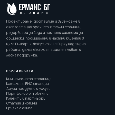
Проектираме, доставяме и въвеждаме в
експлоатация пречиствателни станции,
резервоари за вода и помпени системи за
общински, промишлени и частни клиенти в
цяла България. Фокусът ни е върху надеждна
работа, дълъг експлоатационен живот и
лесна поддръжка.
БЪРЗИ ВРЪЗКИ
Към началната страница
Каталог с БИО станции
Други продукти и услуги
Портфолио от обекти
Клиенти и партньори
Статии и новини
Връзка с екипа