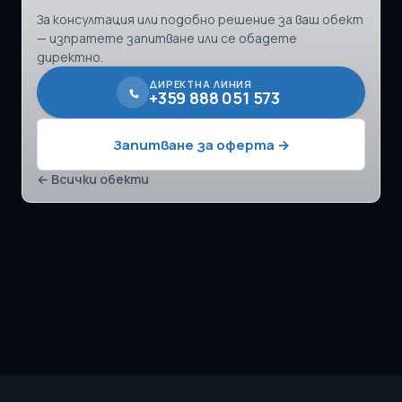
За консултация или подобно решение за ваш обект
— изпратете запитване или се обадете
директно.
ДИРЕКТНА ЛИНИЯ
+359 888 051 573
Запитване за оферта →
← Всички обекти