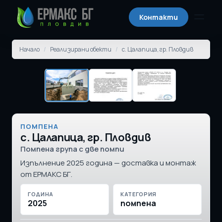
Контакти
Отвори
Начало
/
Реализирани обекти
/
с. Цалапица, гр. Пловдив
ПОМПЕНА
с. Цалапица, гр. Пловдив
Помпена група с две помпи
Изпълнение 2025 година — доставка и монтаж
от ЕРМАКС БГ.
ГОДИНА
КАТЕГОРИЯ
2025
помпена