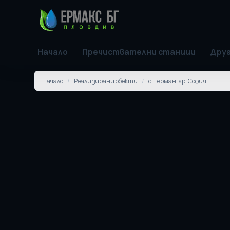
Начало
Пречиствателни станции
Друг
Начало
/
Реализирани обекти
/
с. Герман, гр. София