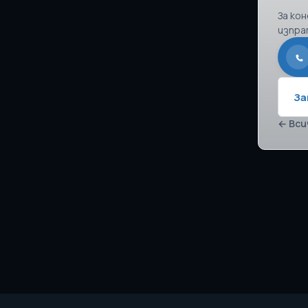
За ко
изпра
За
← Вси