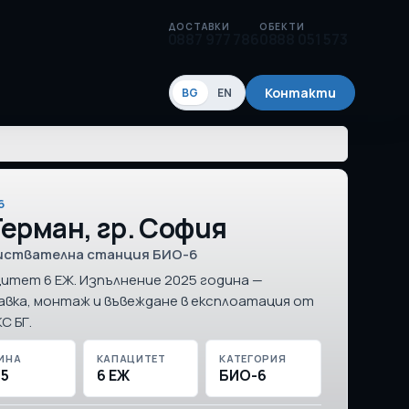
ДОСТАВКИ
ОБЕКТИ
0887 977 786
0888 051 573
Контакти
BG
EN
6
 Герман, гр. София
иствателна станция БИО-6
итет 6 ЕЖ. Изпълнение 2025 година —
вка, монтаж и въвеждане в експлоатация от
С БГ.
ИНА
КАПАЦИТЕТ
КАТЕГОРИЯ
25
6 ЕЖ
БИО-6