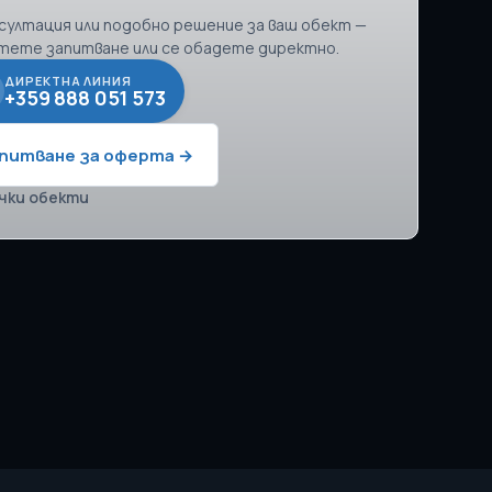
нсултация или подобно решение за ваш обект —
тете запитване или се обадете директно.
ДИРЕКТНА ЛИНИЯ
+359 888 051 573
питване за оферта →
чки обекти