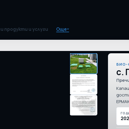
и продукти и услуги
Още
БИО-
с.
Преч
Капац
доста
ЕРМАК
ГОД
20