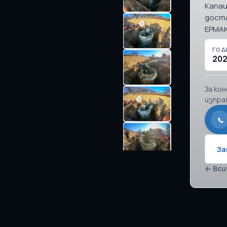
Капац
доста
ЕРМАК
ГОД
20
За ко
изпра
За
← Вси