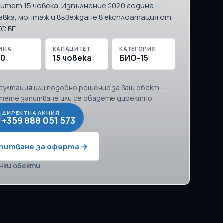
итет 15 човека. Изпълнение 2020 година —
вка, монтаж и въвеждане в експлоатация от
С БГ.
ИНА
КАПАЦИТЕТ
КАТЕГОРИЯ
20
15 човека
БИО-15
нсултация или подобно решение за ваш обект —
тете запитване или се обадете директно.
ДИРЕКТНА ЛИНИЯ
+359 888 051 573
питване за оферта →
чки обекти