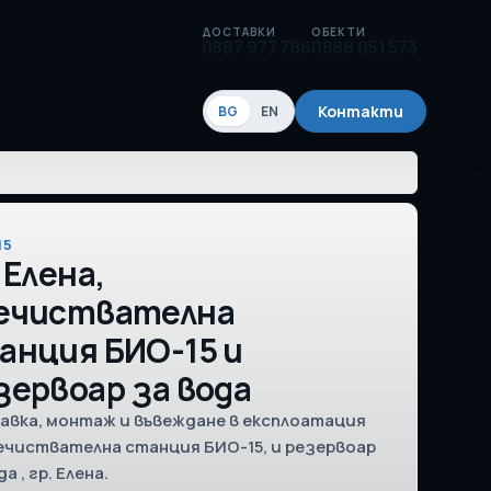
ДОСТАВКИ
ОБЕКТИ
0887 977 786
0888 051 573
Контакти
BG
EN
15
 Елена,
ечиствателна
анция БИО-15 и
зервоар за вода
авка, монтаж и въвеждане в експлоатация
ечиствателна станция БИО-15, и резервоар
а , гр. Елена.