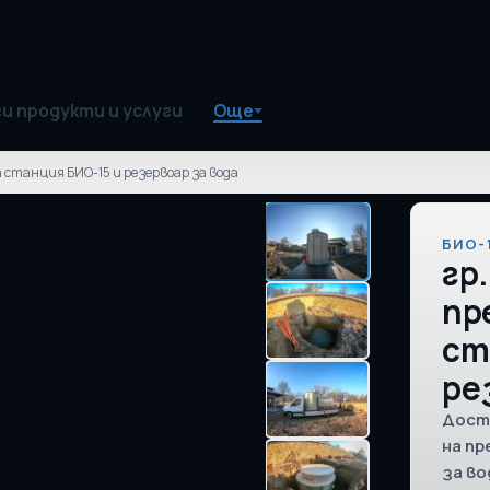
и продукти и услуги
Още
 станция БИО-15 и резервоар за вода
БИО-
гр.
пр
ст
ре
Дост
на пр
за вод