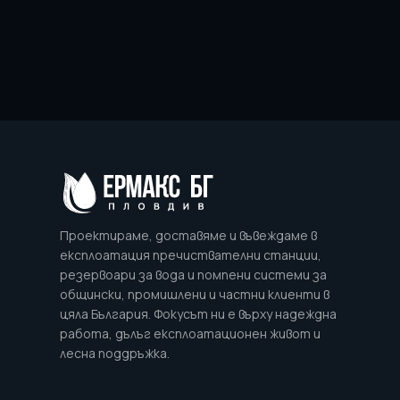
Проектираме, доставяме и въвеждаме в
експлоатация пречиствателни станции,
резервоари за вода и помпени системи за
общински, промишлени и частни клиенти в
цяла България. Фокусът ни е върху надеждна
работа, дълъг експлоатационен живот и
лесна поддръжка.