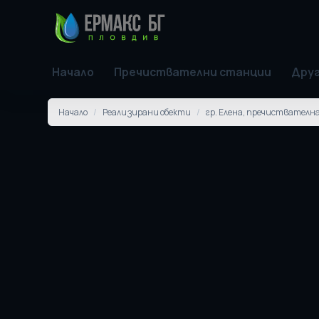
Начало
Пречиствателни станции
Друг
Начало
/
Реализирани обекти
/
гр. Елена, пречиствателна