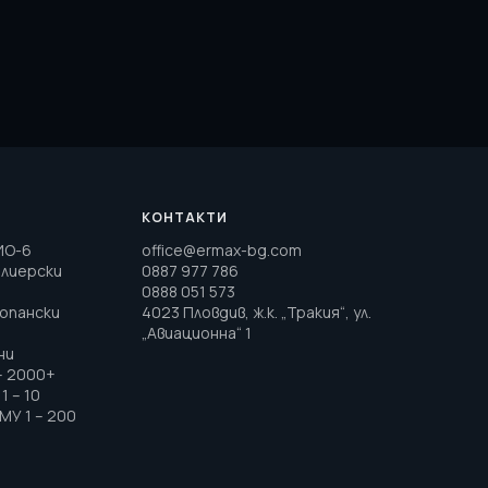
КОНТАКТИ
ИО-6
office@ermax-bg.com
елиерски
0887 977 786
0888 051 573
топански
4023 Пловдив, ж.к. „Тракия“, ул.
„Авиационна“ 1
ни
– 2000+
1 – 10
МУ 1 – 200