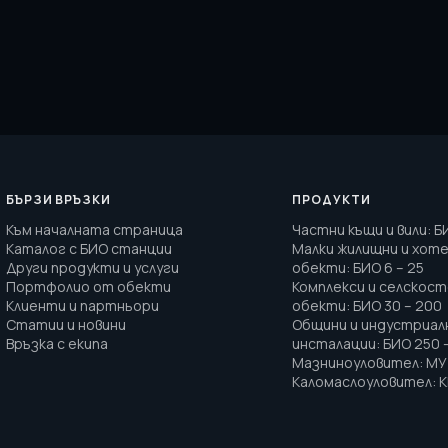
БЪРЗИ ВРЪЗКИ
ПРОДУКТИ
Към началната страница
Частни къщи и вили
:
Б
Каталог с БИО станции
Малки жилищни и хот
Други продукти и услуги
обекти
:
БИО 6 – 25
Портфолио от обекти
Комплекси и селскос
Клиенти и партньори
обекти
:
БИО 30 – 200
Статии и новини
Общини и индустриал
Връзка с екипа
инсталации
:
БИО 250 
Мазниноуловител
:
МУ 
Каломаслоуловител
:
К