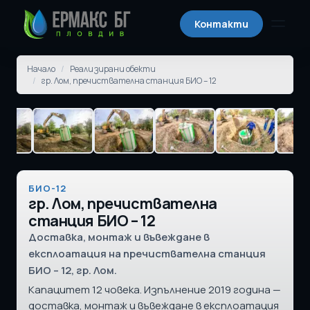
Контакти
Отвори
Начало
/
Реализирани обекти
/
гр. Лом, пречиствателна станция БИО – 12
БИО-12
гр. Лом, пречиствателна
станция БИО – 12
Доставка, монтаж и въвеждане в
експлоатация на пречиствателна станция
БИО – 12, гр. Лом.
Капацитет 12 човека. Изпълнение 2019 година —
доставка, монтаж и въвеждане в експлоатация