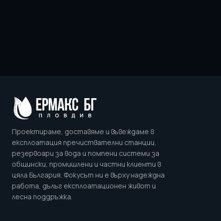
Проектираме, доставяме и въвеждаме в
експлоатация пречиствателни станции,
резервоари за вода и помпени системи за
общински, промишлени и частни клиенти в
цяла България. Фокусът ни е върху надеждна
работа, дълъг експлоатационен живот и
лесна поддръжка.