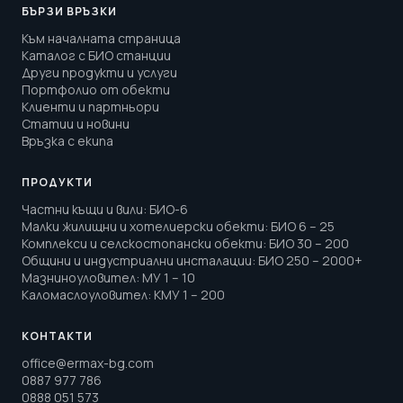
БЪРЗИ ВРЪЗКИ
Към началната страница
Каталог с БИО станции
Други продукти и услуги
Портфолио от обекти
Клиенти и партньори
Статии и новини
Връзка с екипа
ПРОДУКТИ
Частни къщи и вили
:
БИО-6
Малки жилищни и хотелиерски обекти
:
БИО 6 – 25
Комплекси и селскостопански обекти
:
БИО 30 – 200
Общини и индустриални инсталации
:
БИО 250 – 2000+
Мазниноуловител
:
МУ 1 – 10
Каломаслоуловител
:
КМУ 1 – 200
КОНТАКТИ
office@ermax-bg.com
0887 977 786
0888 051 573