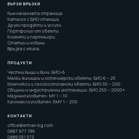
БЪРЗИ ВРЪЗКИ
Към началната страница
Каталог с БИО станции
Други продукти и услуги
Портфолио от обекти
Клиенти и партньори
Статии и новини
Връзка с екипа
ПРОДУКТИ
Частни къщи и вили
:
БИО-6
Малки жилищни и хотелиерски обекти
:
БИО 6 – 25
Комплекси и селскостопански обекти
:
БИО 30 – 200
Общини и индустриални инсталации
:
БИО 250 – 2000+
Мазниноуловител
:
МУ 1 – 10
Каломаслоуловител
:
КМУ 1 – 200
КОНТАКТИ
office@ermax-bg.com
0887 977 786
0888 051 573