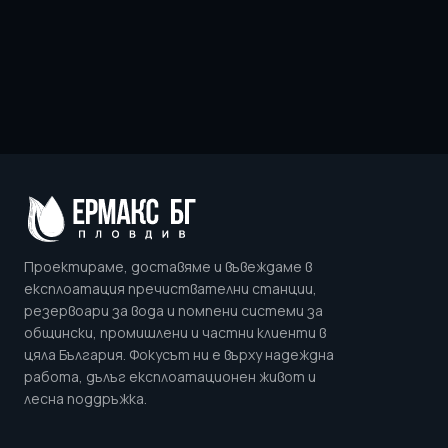
Проектираме, доставяме и въвеждаме в
експлоатация пречиствателни станции,
резервоари за вода и помпени системи за
общински, промишлени и частни клиенти в
цяла България. Фокусът ни е върху надеждна
работа, дълъг експлоатационен живот и
лесна поддръжка.