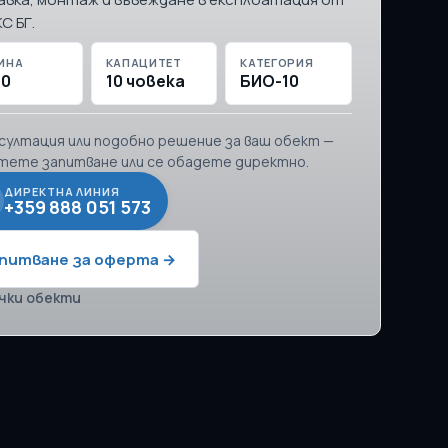
С БГ.
ИНА
КАПАЦИТЕТ
КАТЕГОРИЯ
20
10 човека
БИО-10
нсултация или подобно решение за ваш обект —
тете запитване или се обадете директно.
ДИРЕКТНА ЛИНИЯ
+359 888 051 573
питване за оферта →
чки обекти