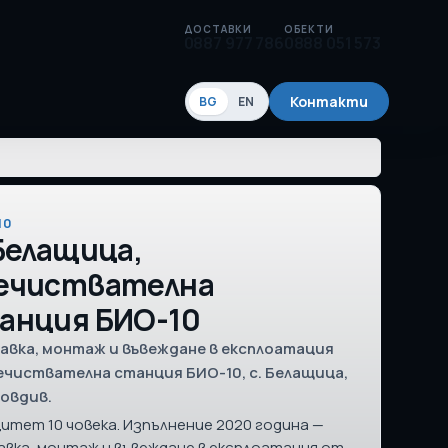
ДОСТАВКИ
ОБЕКТИ
0887 977 786
0888 051 573
Контакти
BG
EN
10
 Белащица,
ечиствателна
анция БИО-10
авка, монтаж и въвеждане в експлоатация
ечиствателна станция БИО-10, с. Белащица,
ловдив.
итет 10 човека. Изпълнение 2020 година —
вка, монтаж и въвеждане в експлоатация от