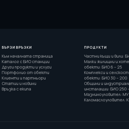
БЪРЗИ ВРЪЗКИ
ПРОДУКТИ
Към началната страница
Частни къщи и вили
:
Б
Каталог с БИО станции
Малки жилищни и хот
Други продукти и услуги
обекти
:
БИО 6 – 25
Портфолио от обекти
Комплекси и селскос
Клиенти и партньори
обекти
:
БИО 30 – 200
Статии и новини
Общини и индустриал
Връзка с екипа
инсталации
:
БИО 250 
Мазниноуловител
:
МУ 
Каломаслоуловител
:
К