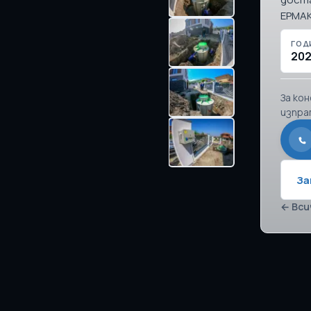
ЕРМАК
ГОД
20
За ко
изпра
За
← Вси