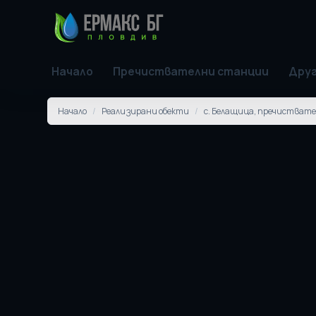
Начало
Пречиствателни станции
Друг
Начало
/
Реализирани обекти
/
с. Белащица, пречистват