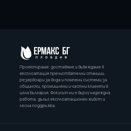
Проектираме, доставяме и въвеждаме в
експлоатация пречиствателни станции,
резервоари за вода и помпени системи за
общински, промишлени и частни клиенти в
цяла България. Фокусът ни е върху надеждна
работа, дълъг експлоатационен живот и
лесна поддръжка.