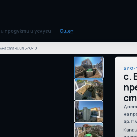
и продукти и услуги
Още
елна станция БИО-10
БИО-
с.
пр
ст
Дост
на пр
гр. П
Капац
доста