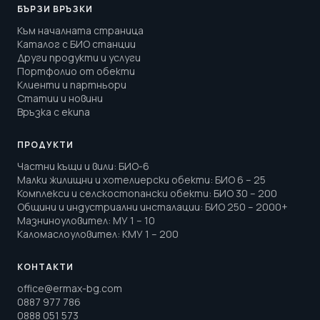
БЪРЗИ ВРЪЗКИ
Към началната страница
Каталог с БИО станции
Други продукти и услуги
Портфолио от обекти
Клиенти и партньори
Статии и новини
Връзка с екипа
ПРОДУКТИ
Частни къщи и вили
:
БИО-6
Малки жилищни и хотелиерски обекти
:
БИО 6 – 25
Комплекси и селскостопански обекти
:
БИО 30 – 200
Общини и индустриални инсталации
:
БИО 250 – 2000+
Мазниноуловител
:
МУ 1 – 10
Каломаслоуловител
:
КМУ 1 – 200
КОНТАКТИ
office@ermax-bg.com
0887 977 786
0888 051 573