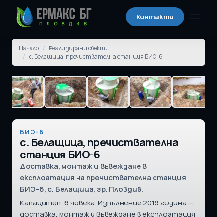
Контакти
Отвори
Начало
/
Реализирани обекти
/
с. Белащица, пречиствателна станция БИО-6
БИО-6
с. Белащица, пречиствателна
станция БИО-6
Доставка, монтаж и въвеждане в
експлоатация на пречиствателна станция
БИО-6, с. Белащица, гр. Пловдив.
Капацитет 6 човека. Изпълнение 2019 година —
доставка, монтаж и въвеждане в експлоатация