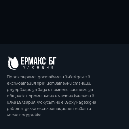
Проектираме, доставяме и въвеждаме в
експлоатация пречиствателни станции,
резервоари за вода и помпени системи за
общински, промишлени и частни клиенти в
цяла България. Фокусът ни е върху надеждна
работа, дълъг експлоатационен живот и
лесна поддръжка.