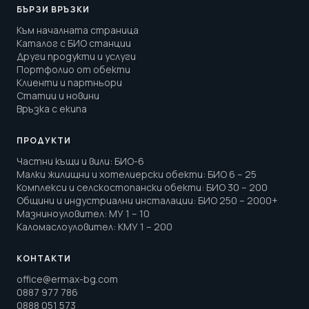
БЪРЗИ ВРЪЗКИ
Към началната страница
Каталог с БИО станции
Други продукти и услуги
Портфолио от обекти
Клиенти и партньори
Статии и новини
Връзка с екипа
ПРОДУКТИ
Частни къщи и вили
:
БИО-6
Малки жилищни и хотелиерски обекти
:
БИО 6 – 25
Комплекси и селскостопански обекти
:
БИО 30 – 200
Общини и индустриални инсталации
:
БИО 250 – 2000+
Мазниноуловител
:
МУ 1 – 10
Каломаслоуловител
:
КМУ 1 – 200
КОНТАКТИ
office@ermax-bg.com
0887 977 786
0888 051 573