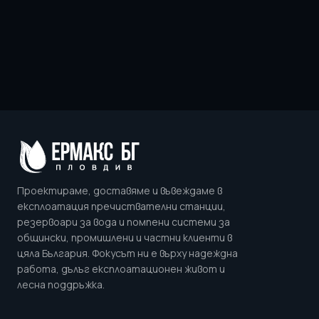
Проектираме, доставяме и въвеждаме в
експлоатация пречиствателни станции,
резервоари за вода и помпени системи за
общински, промишлени и частни клиенти в
цяла България. Фокусът ни е върху надеждна
работа, дълъг експлоатационен живот и
лесна поддръжка.