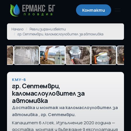
Контакти
Отвори
Начало
/
Реализирани обекти
/
гр. Септември, каломаслоуловител за автомивка
КМУ-6
гр. Септември,
каломаслоуловител за
автомивка
Доставка и монтаж на каломаслоуловител за
автомивка , гр. Септември.
Капацитет 6 л/сек.. Изпълнение 2020 година —
доставка, монтаж и въвеждане в експлоатация