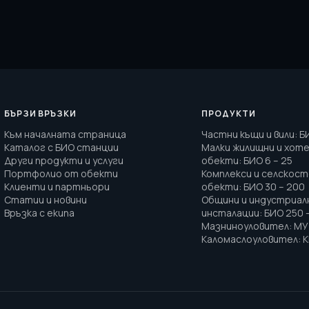
БЪРЗИ ВРЪЗКИ
ПРОДУКТИ
Към началната страница
Частни къщи и вили
:
Б
Каталог с БИО станции
Малки жилищни и хот
Други продукти и услуги
обекти
:
БИО 6 – 25
Портфолио от обекти
Комплекси и селскос
Клиенти и партньори
обекти
:
БИО 30 – 200
Статии и новини
Общини и индустриал
Връзка с екипа
инсталации
:
БИО 250 
Мазниноуловител
:
МУ 
Каломаслоуловител
:
К