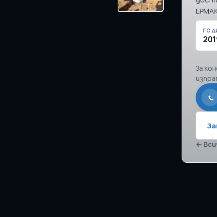
ЕРМАК
ГОД
201
За ко
изпра
За
← Вси