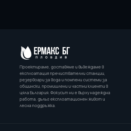
Проектираме, доставяме и въвеждаме в
експлоатация пречиствателни станции,
резервоари за вода и помпени системи за
общински, промишлени и частни клиенти в
цяла България. Фокусът ни е върху надеждна
работа, дълъг експлоатационен живот и
лесна поддръжка.