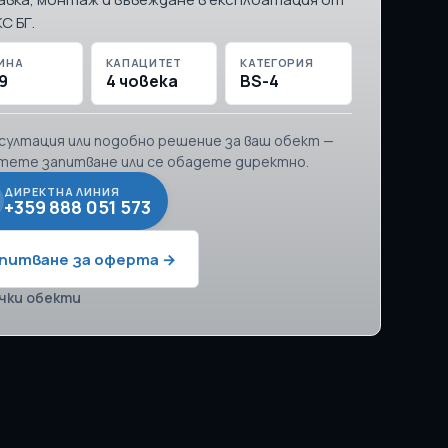
С БГ.
ИНА
КАПАЦИТЕТ
КАТЕГОРИЯ
9
4 човека
BS-4
нсултация или подобно решение за ваш обект —
тете запитване или се обадете директно.
ДИРЕКТНА ЛИНИЯ
+359 888 051 573
питване за оферта →
чки обекти