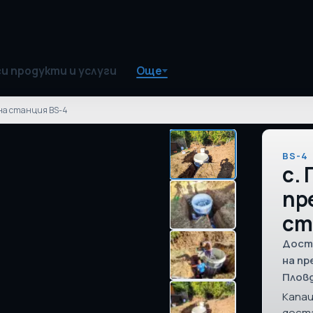
и продукти и услуги
Още
лна станция BS-4
BS-4
с. 
пр
ст
Дост
на пр
Плов
Капац
доста