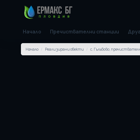
Начало
Пречиствателни станции
Друг
Начало
/
Реализирани обекти
/
с. Гълъбово, пречиствате