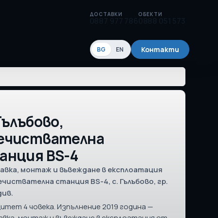
ДОСТАВКИ
ОБЕКТИ
0887 977 786
0888 051 573
Контакти
BG
EN
Гълъбово,
ечиствателна
анция BS-4
авка, монтаж и въвеждане в експлоатация
ечиствателна станция BS-4, с. Гълъбово, гр.
див.
итет 4 човека. Изпълнение 2019 година —
вка, монтаж и въвеждане в експлоатация от