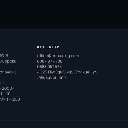
КОНТАКТИ
ИО-6
office@ermax-bg.com
елиерски
0887 977 786
0888 051 573
топански
4023 Пловдив, ж.к. „Тракия“, ул.
„Авиационна“ 1
ни
– 2000+
1 – 10
МУ 1 – 200