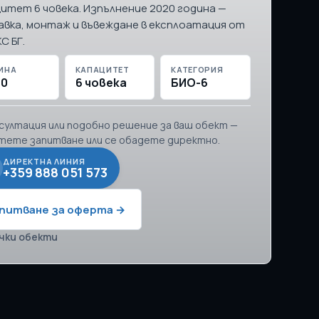
итет 6 човека. Изпълнение 2020 година —
вка, монтаж и въвеждане в експлоатация от
С БГ.
ИНА
КАПАЦИТЕТ
КАТЕГОРИЯ
20
6 човека
БИО-6
нсултация или подобно решение за ваш обект —
тете запитване или се обадете директно.
ДИРЕКТНА ЛИНИЯ
+359 888 051 573
питване за оферта →
чки обекти