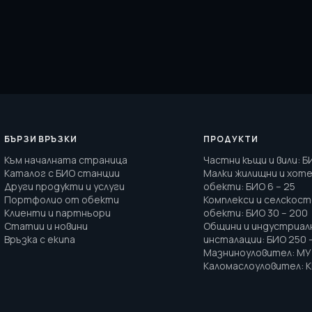
БЪРЗИ ВРЪЗКИ
ПРОДУКТИ
Към началната страница
Частни къщи и вили
:
Б
Каталог с БИО станции
Малки жилищни и хот
Други продукти и услуги
обекти
:
БИО 6 – 25
Портфолио от обекти
Комплекси и селскос
Клиенти и партньори
обекти
:
БИО 30 – 200
Статии и новини
Общини и индустриал
Връзка с екипа
инсталации
:
БИО 250 
Мазниноуловител
:
МУ 
Каломаслоуловител
:
К