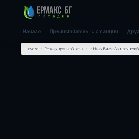
Начало
Пречиствателни станции
Друг
Начало
/
Реализирани обекти
/
с. Илия Блъсково, пречис