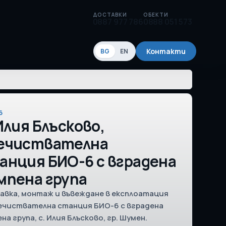
ДОСТАВКИ
ОБЕКТИ
0887 977 786
0888 051 573
Контакти
BG
EN
6
 Илия Блъсково,
ечиствателна
анция БИО-6 с вградена
мпена група
авка, монтаж и въвеждане в експлоатация
речиствателна станция БИО-6 с вградена
на група, с. Илия Блъсково, гр. Шумен.