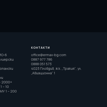
КОНТАКТИ
ИО-6
office@ermax-bg.com
елиерски
0887 977 786
0888 051 573
топански
4023 Пловдив, ж.к. „Тракия“, ул.
„Авиационна“ 1
ни
– 2000+
1 – 10
МУ 1 – 200