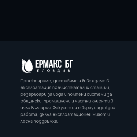
Проектираме, доставяме и въвеждаме в
експлоатация пречиствателни станции,
резервоари за вода и помпени системи за
общински, промишлени и частни клиенти в
цяла България. Фокусът ни е върху надеждна
работа, дълъг експлоатационен живот и
лесна поддръжка.