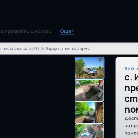
и продукти и услуги
Още
твателна станция БИО-6 с вградена помпена група
БИО-
с.
пр
ст
по
Дост
на п
помпе