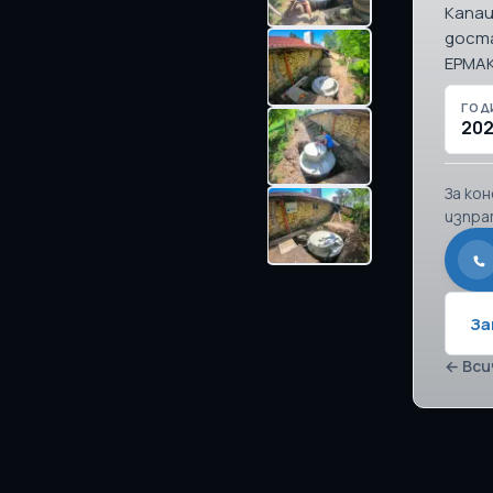
Капац
доста
ЕРМАК
ГОД
20
За ко
изпра
За
← Вси