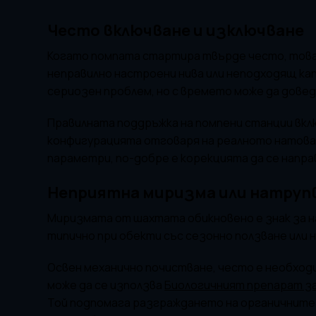
Често включване и изключване
Когато помпата стартира твърде често, това 
неправилно настроени нива или неподходящ кап
сериозен проблем, но с времето може да довед
Правилната поддръжка на помпени станции вкл
конфигурацията отговаря на реалното натова
параметри, по-добре е корекцията да се напра
Неприятна миризма или натрупв
Миризмата от шахтата обикновено е знак за на
типично при обекти със сезонно ползване или 
Освен механично почистване, често е необходи
може да се използва
Биологичният препарат за
Той подпомага разграждането на органичните 