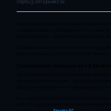
сервиз от Ермакс БГ.
Аварията на помпена система обикновено се с
станцията работи автоматично и без намеса, 
бъдат сериозни – връщане на отпадни води, не
Добрата новина е, че голяма част от неизпра
диагностицирани сравнително бързо. Важно е о
Помпената станция не се включ
Ако системата изобщо не стартира, първата с
причината е елементарна – изключил автомати
други случаи проблемът е в нивомерите или по
Ако след базовата проверка станцията продъл
таблото за управление или в самия помпен агр
подобни ситуации
Ермакс БГ
може да съдейства