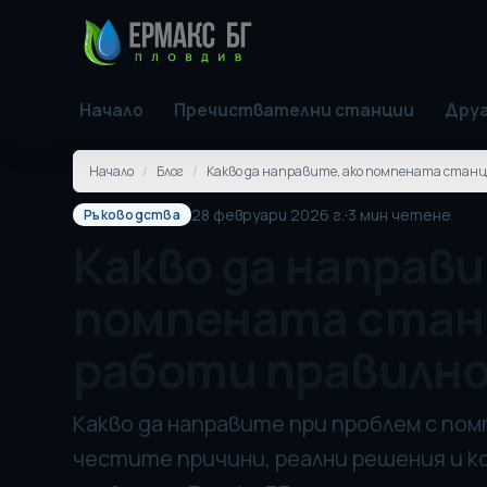
Начало
Пречиствателни станции
Друг
Начало
/
Блог
/
Какво да направите, ако помпената станц
28 февруари 2026 г.
·
3
мин четене
Ръководства
Какво да направи
помпената стан
работи правилн
Какво да направите при проблем с по
честите причини, реални решения и к