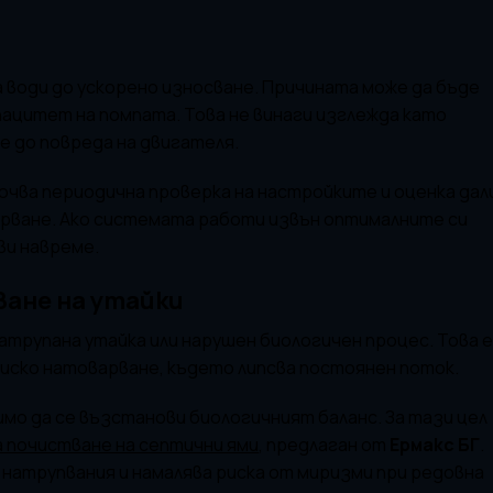
води до ускорено износване. Причината може да бъде
ацитет на помпата. Това не винаги изглежда като
е до повреда на двигателя.
ючва периодична проверка на настройките и оценка дал
рване. Ако системата работи извън оптималните си
ви навреме.
ане на утайки
трупана утайка или нарушен биологичен процес. Това 
ниско натоварване, където липсва постоянен поток.
мо да се възстанови биологичният баланс. За тази цел
 почистване на септични ями
, предлаган от
Ермакс БГ
.
натрупвания и намалява риска от миризми при редовна