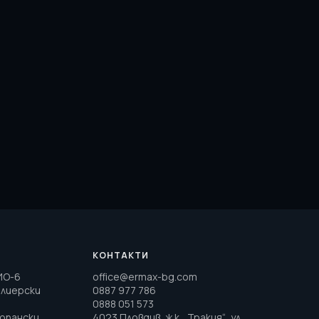
КОНТАКТИ
ИО-6
office@ermax-bg.com
елиерски
0887 977 786
0888 051 573
топански
4023 Пловдив, ж.к. „Тракия“, ул.