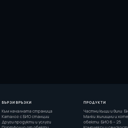
БЪРЗИ ВРЪЗКИ
ПРОДУКТИ
Към началната страница
Частни къщи и вили
:
Б
Каталог с БИО станции
Малки жилищни и хот
Други продукти и услуги
обекти
:
БИО 6 – 25
Портфолио от обекти
Комплекси и селскос