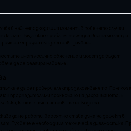
лучва в най-неподходящия момент. В повечето случаи
но когато възникне проблем, последствията могат да
приятна миризма или дори наводняване.
вностите имат логично обяснение и могат да бъдат
баче да се реагира навреме.
ва
тъпка е да се провери електрозахранването. Поняког
чен предпазител или прекъсване на захранването. В
плавъка, които отчитат нивото на водата.
жава да не работи, вероятно става дума за дефект в
егат. Тук вече е необходима техническа диагностика. П
 с консултация, проверка на оборудването и при