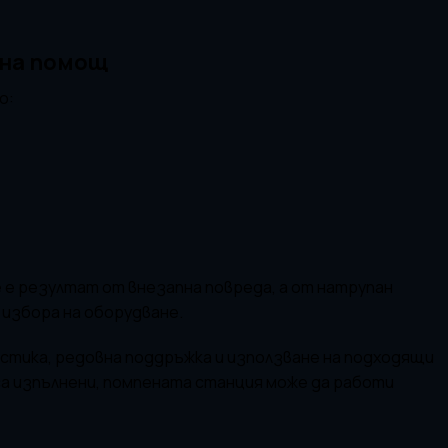
лна помощ
о:
е е резултат от внезапна повреда, а от натрупан
 избора на оборудване.
стика, редовна поддръжка и използване на подходящи
са изпълнени, помпената станция може да работи