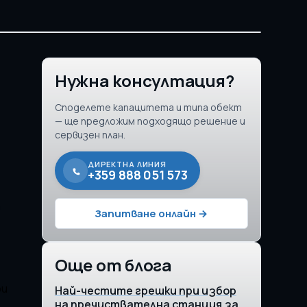
Нужна консултация?
Споделете капацитета и типа обект
— ще предложим подходящо решение и
сервизен план.
ДИРЕКТНА ЛИНИЯ
+359 888 051 573
а
Запитване онлайн →
Още от блога
ри
Най-честите грешки при избор
на пречиствателна станция за