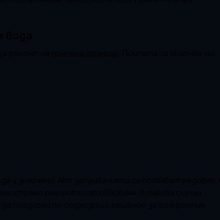
а вода
 за ремонт на
помпена станция
. Помпата се включва, но
де изключено. Ако запушванията се появяват редовно, 
лно спрямо реалното натоварване. В такива случаи
и да предложи по-подходящо решение за конкретния