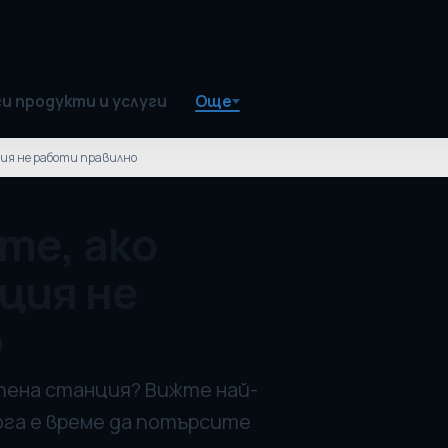
и продукти и услуги
Още
ия не работи правилно
те, ако
ция не
о
мпена станция? Вижте най-
ога е време да потърсите