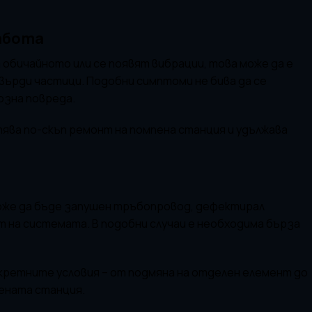
абота
обичайното или се появят вибрации, това може да е
твърди частици. Подобни симптоми не бива да се
озна повреда.
ва по-скъп ремонт на помпена станция и удължава
оже да бъде запушен тръбопровод, дефектирал
 на системата. В подобни случаи е необходима бърза
кретните условия – от подмяна на отделен елемент до
ената станция.