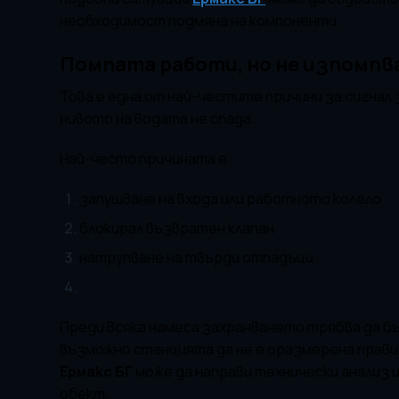
необходимост подмяна на компоненти.
Помпата работи, но не изпомпв
Това е една от най-честите причини за сигнал
нивото на водата не спада.
Най-често причината е:
запушване на входа или работното колело
блокирал възвратен клапан
натрупване на твърди отпадъци
Преди всяка намеса захранването трябва да бъ
възможно станцията да не е оразмерена прави
Ермакс БГ
може да направи технически анализ 
обект.