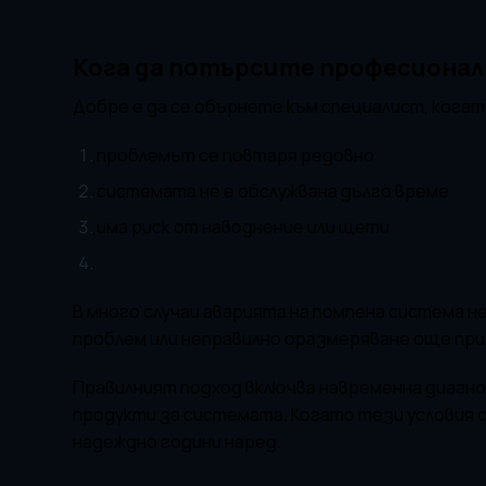
Кога да потърсите професиона
Добре е да се обърнете към специалист, когат
проблемът се повтаря редовно
системата не е обслужвана дълго време
има риск от наводнение или щети
В много случаи аварията на помпена система н
проблем или неправилно оразмеряване още при
Правилният подход включва навременна диагно
продукти за системата. Когато тези условия 
надеждно години наред.