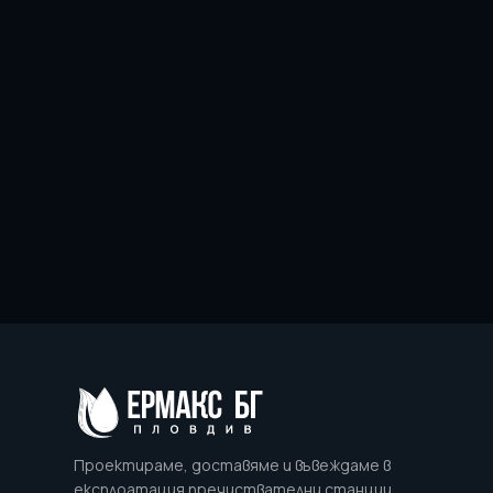
Проектираме, доставяме и въвеждаме в
експлоатация пречиствателни станции,