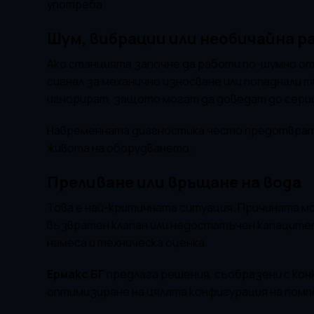
употреба.
Шум, вибрации или необичайна р
Ако станцията започне да работи по-шумно от 
сигнал за механично износване или попаднали 
игнорират, защото могат да доведат до сери
Навременната диагностика често предотвратя
живота на оборудването.
Преливане или връщане на вода
Това е най-критичната ситуация. Причината м
възвратен клапан или недостатъчен капацитет
намеса и техническа оценка.
Ермакс БГ
предлага решения, съобразени с кон
оптимизиране на цялата конфигурация на помп