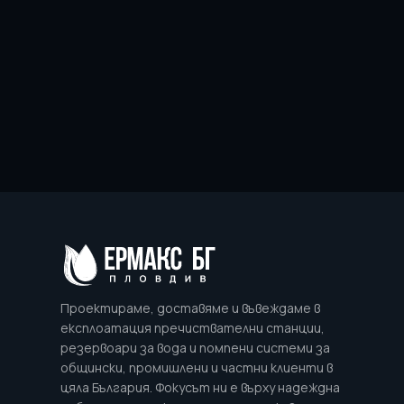
Проектираме, доставяме и въвеждаме в
експлоатация пречиствателни станции,
резервоари за вода и помпени системи за
общински, промишлени и частни клиенти в
цяла България. Фокусът ни е върху надеждна