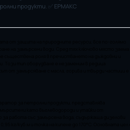
тролни продукти. ✅ ЕРМАКС
ата от защита на природните ресурси, все по-голямо
ане на замърсени води. Сред тях ключово място заема
е съществена роля в пречистването на дъждовни и
. Този тип оборудване е незаменим в редица
ът от замърсяване с масла, горива и твърди частици е
паратор за петролни продукти, представлява
мърсители като въглеводороди и утайки от
о за работа със замърсена вода, съдържаща дизелови
0,95 кг/куб.м и точка на кипене до 170°C. Основната цел 