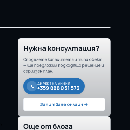
Нужна консултация?
Споделете капацитета и типа обект
— ще предложим подходящо решение и
сервизен план.
ДИРЕКТНА ЛИНИЯ
+359 888 051 573
Запитване онлайн →
е
Още от блога