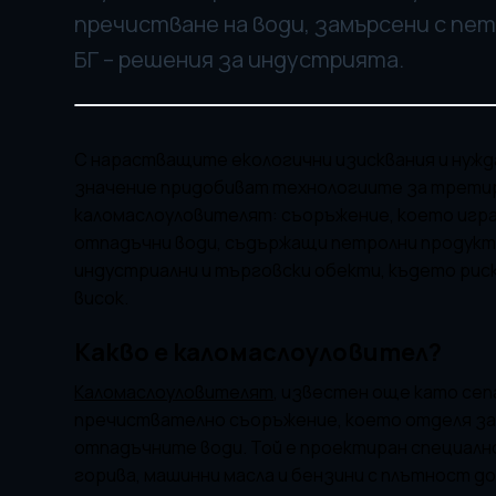
пречистване на води, замърсени с пе
БГ – решения за индустрията.
С нарастващите екологични изисквания и нужд
значение придобиват технологиите за третир
каломаслоуловителят: съоръжение, което игра
отпадъчни води, съдържащи петролни продукти
индустриални и търговски обекти, където риск
висок.
Какво е каломаслоуловител?
Каломаслоуловителят
, известен още като се
пречиствателно съоръжение, което отделя за
отпадъчните води. Той е проектиран специалн
горива, машинни масла и бензини с плътност до 