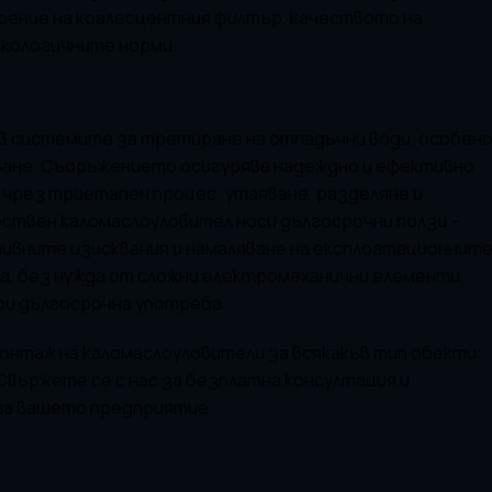
рение на коалесцентния филтър, качеството на
екологичните норми.
в системите за третиране на отпадъчни води, особен
ване. Съоръжението осигурява надеждно и ефективно
 чрез триетапен процес: утаяване, разделяне и
ствен каломаслоуловител носи дългосрочни ползи –
тивните изисквания и намаляване на експлоатационнит
, без нужда от сложни електромеханични елементи,
при дългосрочна употреба.
онтаж на каломаслоуловители за всякакъв тип обекти:
 Свържете се с нас за безплатна консултация и
на вашето предприятие.