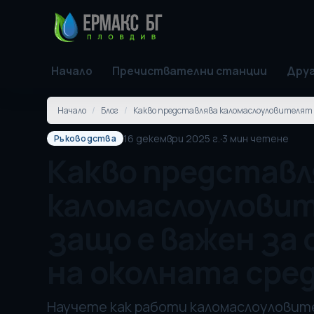
Начало
Пречиствателни станции
Друг
Начало
/
Блог
/
Какво представлява каломаслоуловителят и
16 декември 2025 г.
·
3
мин четене
Ръководства
Какво представл
каломаслоулови
защо е важен за
на околната сре
Научете как работи каломаслоуловите