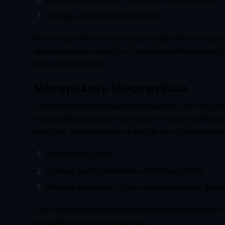
Склада за скрап и автосалони
Инсталирането на каломаслоуловител е не сам
екологичните наредби. Съоръженията служат к
водните ресурси.
Материали и конструкция
Съвременните каломаслоуловители, се произв
осигурява висока устойчивост на агресивна х
корозия. Контейнерът е разделен с вътрешни 
Утаителна зона
Секция за отделяне на нефтопродукти
Ректификационна зона с коалесцентен фил
Тази конструкция позволява последователно и
специфична роля в процеса.