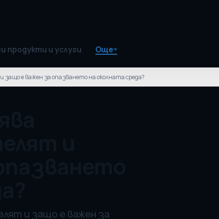
и продукти и услуги
Още
 защо е важен за опазването на околната среда?
ява
телят и
 опазването
да?
лят и защо е важен за