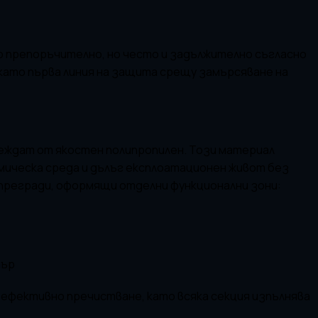
о препоръчително, но често и задължително съгласно
ато първа линия на защита срещу замърсяване на
еждат от якостен полипропилен. Този материал
имическа среда и дълъг експлоатационен живот без
прегради, оформящи отделни функционални зони:
тър
 ефективно пречистване, като всяка секция изпълнява