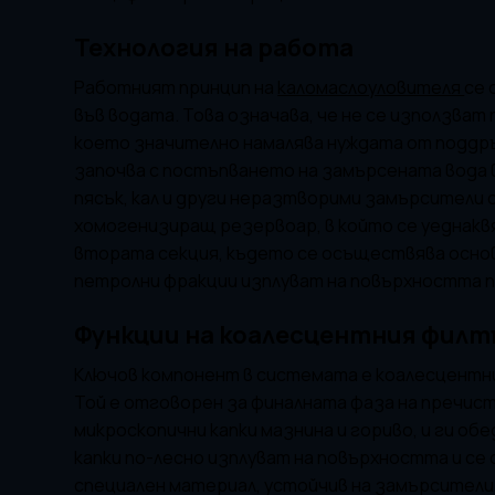
Технология на работа
Работният принцип на
каломаслоуловителя
се 
във водата. Това означава, че не се използват
което значително намалява нуждата от поддръ
започва с постъпването на замърсената вода 
пясък, кал и други неразтворими замърсители 
хомогенизиращ резервоар, в който се уеднакв
втората секция, където се осъществява осно
петролни фракции изплуват на повърхността п
Функции на коалесцентния филт
Ключов компонент в системата е коалесцентн
Той е отговорен за финалната фаза на пречис
микроскопични капки мазнина и гориво, и ги об
капки по-лесно изплуват на повърхността и с
специален материал, устойчив на замърсители,