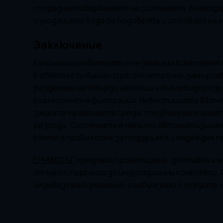
според натоварването на системата. Благода
изходящата вода се подобрява и отговаря на 
Заключение
Каломаслоуловителят е незаменим компонент 
в обекти с повишен риск от петролно замърся
разделяне на твърди частици и въглеводороди
коалесцентна филтрация. Инвестицията в каче
защита на околната среда, спазване на норма
разходи. Системата е напълно автоматизирана
което я прави лесна за поддръжка и надеждна 
ЕРМАКС БГ
предлага проектиране, доставка и м
от малки паркинги до индустриални комплекси.
индивидуално решение, съобразено с нуждите 