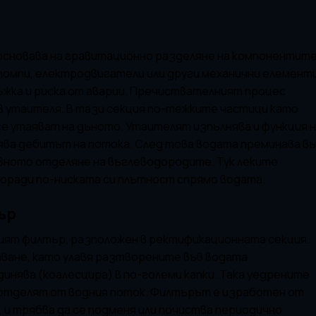
основава на гравитационно разделяне на компонентит
 помпи, електродвигатели или други механични елементи
жка и риска от аварии. Пречиствателният процес
в утаителя. В тази секция по-тежките частици като
се утаяват на дъното. Утаителят изпълнява и функция 
ява дебитът на потока. След това водата преминава в
вното отделяне на въглеводородите. Тук леките
оради по-ниската си плътност спрямо водата.
ър
ият филтър, разположен в ректификационната секция.
тване, като улавя разтворените във водата
единява (коалесцира) в по-големи капки. Така уедрените
е отделят от водния поток. Филтърът е изработен от
 и трябва да се подменя или почиства периодично