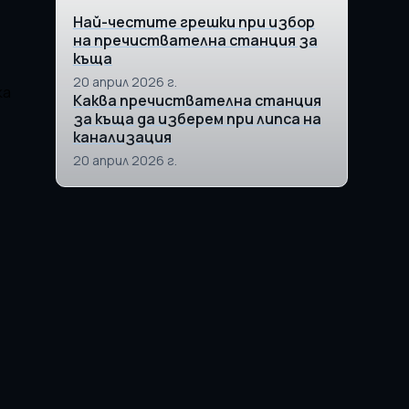
Най-честите грешки при избор
на пречиствателна станция за
къща
20 април 2026 г.
ка
Каква пречиствателна станция
за къща да изберем при липса на
канализация
20 април 2026 г.