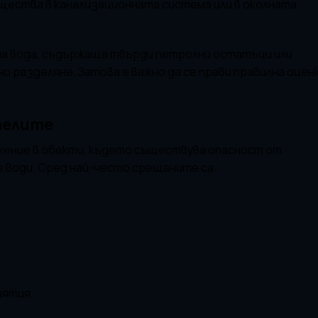
щества в канализационната система или в околната
а вода, съдържаща твърди петролни остатъци или
о разделяне. Затова е важно да се прави правилна оцен
телите
ение в обекти, където съществува опасност от
 води. Сред най-често срещаните са:
иятия