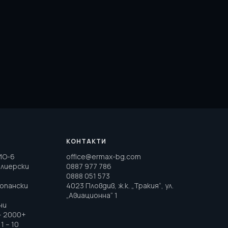
КОНТАКТИ
ИО-6
office@ermax-bg.com
елиерски
0887 977 786
0888 051 573
топански
4023 Пловдив, ж.к. „Тракия“, ул.
„Авиационна“ 1
ни
– 2000+
1 – 10