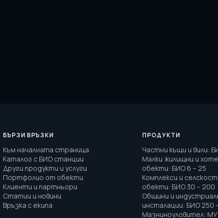
БЪРЗИ ВРЪЗКИ
ПРОДУКТИ
Към началната страница
Частни къщи и вили
:
Б
Каталог с БИО станции
Малки жилищни и хот
Други продукти и услуги
обекти
:
БИО 6 – 25
Портфолио от обекти
Комплекси и селскос
Клиенти и партньори
обекти
:
БИО 30 – 200
Статии и новини
Общини и индустриал
Връзка с екипа
инсталации
:
БИО 250 
Мазниноуловител
:
МУ 