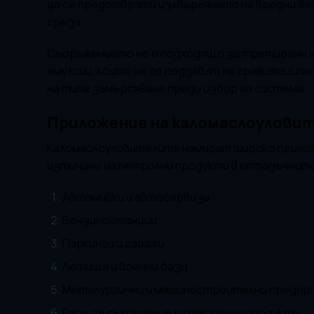
да се предотврати изхвърлянето на вредни ве
среда.
Съоръжението не е подходящо за третиране н
емулсии, които не се поддават на гравитационн
на типа замърсяване преди избор на система.
Приложение на каломаслоулови
Каломаслоуловителите намират широко прилож
изтичане на петролни продукти в отпадъчните
Автомивки и автосервизи
Бензиностанции
Паркинги и гаражи
Летища и военни бази
Металургични и машиностроителни предпр
Бази за съхранение на петролни продукти