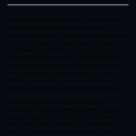
Водата е жизненоважен ресурс, но когато тя не
се контролира правилно, може да причини
сериозни проблеми. Излишната повърхностна или
подпочвена вода може да доведе до наводнения,
влошаване на конструкциите на сгради, ерозия,
повреди на градински площи и инфраструктура.
Дренажните системи са инженерното решение,
което управлява водата ефективно, като я
отвежда от критични зони и я насочва към
безопасни зауствания или водосборни басейни.
Целта на тази статия е да ви представи
основните видове дренажни системи, техните
принципи на действие, области на приложение и
факторите, които трябва да вземете предвид
при избор на подходящата система за вашия