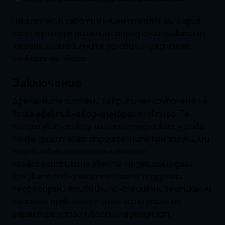
Нашият екип работи с клиенти в цяла България,
като адаптира решения според спецификата на
терена, климатичните условия и нуждите на
конкретния обект.
Заключение
Дренажните системи са критичен компонент на
всяка ефективна водна инфраструктура. Те
предпазват от водни щети, поддържат здрава
почва, защитават строителните конструкции и
подобряват експлоатационните
характеристики на обекта. Независимо дали
връзвате повърхностни канали, подземни
перфорирани тръби или по‑специални вертикални
системи, правилното инженерно решение
гарантира устойчивост и надеждност.