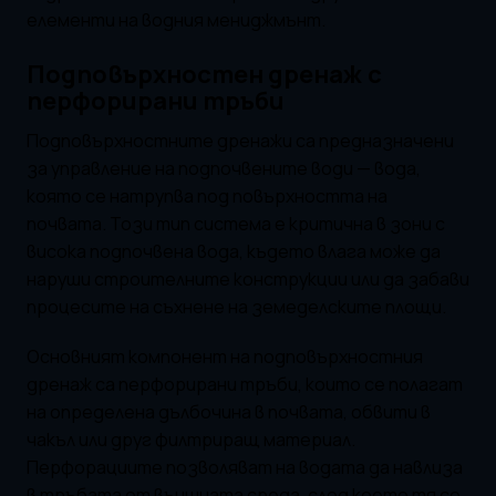
елементи на водния мениджмънт.
Подповърхностен дренаж с
перфорирани тръби
Подповърхностните дренажи са предназначени
за управление на подпочвените води — вода,
която се натрупва под повърхността на
почвата. Този тип система е критична в зони с
висока подпочвена вода, където влага може да
наруши строителните конструкции или да забави
процесите на съхнене на земеделските площи.
Основният компонент на подповърхностния
дренаж са перфорирани тръби, които се полагат
на определена дълбочина в почвата, обвити в
чакъл или друг филтриращ материал.
Перфорациите позволяват на водата да навлиза
в тръбата от външната среда, след което тя се