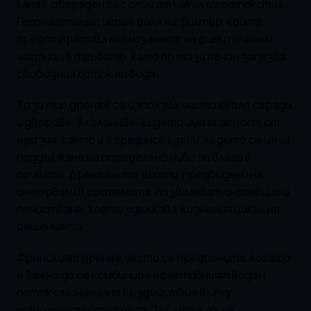
канал, обграден със слой от чакъл и геотекстил.
Геотекстилът играе роля на филтър, който
предотвратява навлизането на фини почвени
частици в тръбите, като по този начин запазва
свободния поток на вода.
Този тип дренаж се използва често около сгради
и дворове, в склонове, където има опасност от
ерозия, както и в градински зони, където се цели
поддържане на определено ниво на влага в
почвата. Дренажните шахти, предвидени на
интервали в системата, позволяват инспекция и
почистване, което удължава жизнения цикъл на
решението.
Френският дренаж често се предпочита, когато
е важно да се комбинира ефективният воден
поток с минимално въздействие върху
повърхностната среда. Той може да се