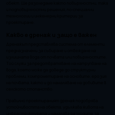
обект. Ще разгледаме както повърхностни, така
и подповърхностни решения, по‑специални
технологии и инженерни критерии за
проектиране.
Какво е дренаж и защо е важен
Дренажът представлява система от елементи,
предназначени за събиране и отвеждане на
излишната вода от почвата или повърхностите.
Той служи за предотвратяване на натрупване на
вода, което може да доведе до структурни
проблеми, компрометиране на основите, ерозия
на почвата, както и до намаляване на добивите в
селското стопанство.
Правилно проектираният дренаж подобрява
устойчивостта на обекта, удължава живота на
инфраструктурата и намалява разходите за