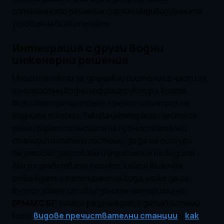
оптималното решение спрямо индивидуалните
условия на всеки проект.
Интеграция с други водни
инженерни решения
Много проекти за дренажни системи са част от
по‑цялостни водни инфраструктури, които
включват пречистване, пренос и контрол на
водните потоци. Такива интеграции често се
реализират с помощта на пречиствателни
станции и помпени системи, за да се осигури
безопасно заустване и управление на водите.
Ако разработвате проект, който включва
отвеждане и третиране на вода, може да се
възползвате от свързаните материали на
ЕРМАКС БГ
, които разглеждат в детайли теми
като
видове пречиствателни станции
и
как