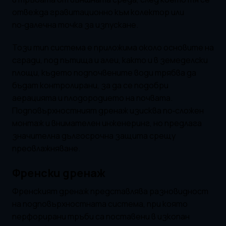
отвежда гравитационно към колектор или
по‑далечна точка за изпускане.
Този тип система е приложима около основите на
сгради, под пътища и алеи, както и в земеделски
площи, където подпочвените води трябва да
бъдат контролирани, за да се подобри
аерацията и плодородието на почвата.
Подповърхностният дренаж изисква по‑сложен
монтаж и внимателен инженеринг, но предлага
значителна дългосрочна защита срещу
преовлажняване.
Френски дренаж
Френският дренаж представлява разновидност
на подповърхностната система, при която
перфорирани тръби са поставени в изкопан