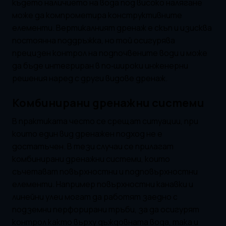
където наличието на вода под високо налягане
може да компрометира конструктивните
елементи. Вертикалният дренаж е скъп и изисква
постоянна поддръжка, но той осигурява
прецизен контрол на подпочвените води и може
да бъде интегриран в по‑широки инженерни
решения наред с други видове дренаж.
Комбинирани дренажни системи
В практиката често се срещат ситуации, при
които един вид дренажен подход не е
достатъчен. В тези случаи се прилагат
комбинирани дренажни системи, които
съчетават повърхностни и подповърхностни
елементи. Например повърхностни канавки и
линейни улеи могат да работят заедно с
подземни перфорирани тръби, за да осигурят
контрол както върху дъждовната вода, така и