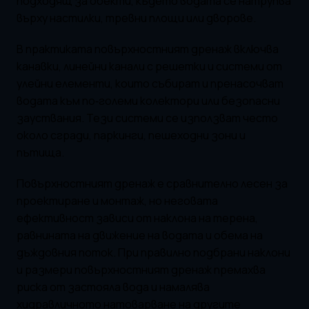
подходящ за обекти, където водата се натрупва
върху настилки, тревни площи или дворове.
В практиката повърхностният дренаж включва
канавки, линейни канали с решетки и системи от
улейни елементи, които събират и пренасочват
водата към по‑големи колектори или безопасни
зауствания. Тези системи се използват често
около сгради, паркинги, пешеходни зони и
пътища.
Повърхностният дренаж е сравнително лесен за
проектиране и монтаж, но неговата
ефективност зависи от наклона на терена,
равнината на движение на водата и обема на
дъждовния поток. При правилно подбрани наклони
и размери повърхностният дренаж премахва
риска от застояла вода и намалява
хидравличното натоварване на другите