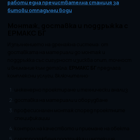
работи една пречиствателна станция за
битови отпадъчни води
.
Монтаж, доставка и поддръжка с
ЕРМАКС БГ
Изпълнението на дренажна система: от
доставката на материали до монтаж и
поддръжка със сигурност изисква опит, точност
и внимание към детайла.
ЕРМАКС БГ
предлага
комплексни услуги, включително:
инженерно проектиране и технически анализ
доставка на материали и оборудване
професионален монтаж според проектните
спецификации
контрол на качеството и приемане на обекта
следпродажбена поддръжка и инспекция