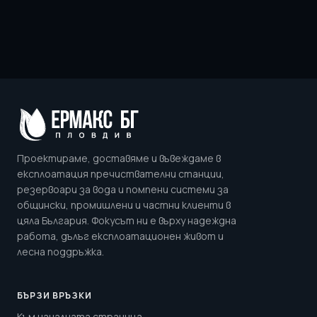
Проектираме, доставяме и въвеждаме в
експлоатация пречиствателни станции,
резервоари за вода и помпени системи за
общински, промишлени и частни клиенти в
цяла България. Фокусът ни е върху надеждна
работа, дълъг експлоатационен живот и
лесна поддръжка.
БЪРЗИ ВРЪЗКИ
Към началната страница