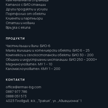
Каталог с БИО станции
Други продукти и услуги
Портфолио от обекти
Клиенти и партньори
Статии и новини
Връзка с екипа
ПРОДУКТИ
Частни къщи и вили
:
БИО-6
Малки жилищни и хотелиерски обекти
:
БИО 6 – 25
Комплекси и селскостопански обекти
:
БИО 30 – 200
Общини и индустриални инсталации
:
БИО 250 – 2000+
Мазниноуловител
:
МУ 1 – 10
Каломаслоуловител
:
КМУ 1 – 200
КОНТАКТИ
office@ermax-bg.com
0887 977 786
0888 051 573
4023 Пловдив, ж.к. „Тракия“, ул. „Авиационна“ 1