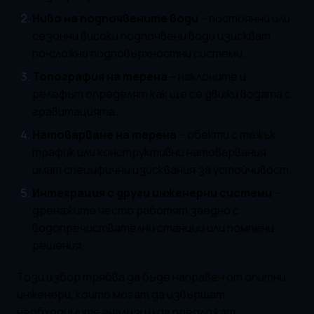
Ниво на подпочвените води
– постоянни или
сезонни високи подпочвени води изискват
по‑сложни подповърхностни системи.
Топография на терена
– наклоните и
релефът определят как ще се движи водата с
гравитацията.
Натоварване на терена
– обекти с тежък
трафик или конструктивни натоварвания
имат специфични изисквания за устойчивост.
Интеграция с други инженерни системи
–
дренажите често работят заедно с
водопречиствателни станции или помпени
решения.
Този избор трябва да бъде направен от опитни
инженери, които могат да извършат
необходимите анализи и да предложат