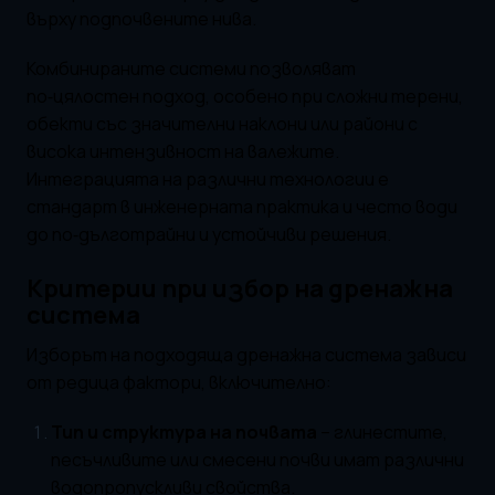
върху подпочвените нива.
Комбинираните системи позволяват
по‑цялостен подход, особено при сложни терени,
обекти със значителни наклони или райони с
висока интензивност на валежите.
Интеграцията на различни технологии е
стандарт в инженерната практика и често води
до по‑дълготрайни и устойчиви решения.
Критерии при избор на дренажна
система
Изборът на подходяща дренажна система зависи
от редица фактори, включително:
Тип и структура на почвата
– глинестите,
песъчливите или смесени почви имат различни
водопропускливи свойства.