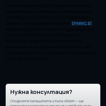
При интеграция с други водни системи, като
пречиствателни станции и помпени решения,
можете да изградите цялостно инженерно
решение за управление на водите.
ЕРМАКС БГ
предлага доставка, монтаж и поддръжка в цяла
България, включително проектиране и
реализация на дренажни системи, които
отговарят на изискванията на вашия проект.
Свържете се с нас за безплатна консултация и
индивидуална оферта.
Нужна консултация?
Споделете капацитета и типа обект — ще
предложим подходящо решение и сервизен план.