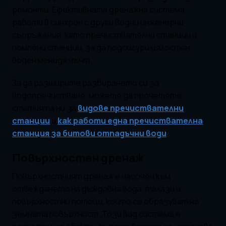
ремонти. Ефективната дренажна система
работи в синхрон с други водни инженерни
съоръжения, като пречиствателни станции и
помпени станции, за да подсигури цялостен
воден мениджмънт.
За да разширите разбирането си за
водопречистване, можете да прочетете
статията ни за
видове пречиствателни
станции
и
как работи една пречиствателна
станция за битови отпадъчни води
.
Повърхностен дренаж
Повърхностният дренаж е насочен към
отвеждането на дъждовна вода, талази и
повърхностни потоци, които се образуват на
земната повърхност. Този вид система е