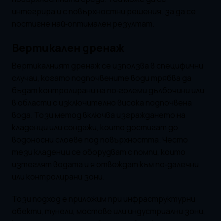
интегрира и с повърхностни решения, за да се
постигне най‑оптимален резултат.
Вертикален дренаж
Вертикалният дренаж се използва в специфични
случаи, когато подпочвените води трябва да
бъдат контролирани на по‑големи дълбочини или
в области с изключително висока подпочвена
вода. Този метод включва изграждането на
кладенци или сондажи, които достигат до
водоносни слоеве под повърхността. Често
тези кладенци се оборудват с помпи, които
изтеглят водата и я отвеждат към по‑далечни
или контролирани зони.
Този подход е приложим при инфраструктурни
обекти, тунели, мостове или индустриални зони,